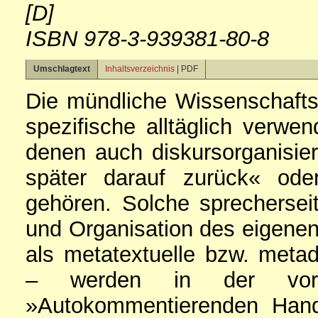
[D]
ISBN 978-3-939381-80-8
Umschlagtext
Inhaltsverzeichnis
| PDF
Die mündliche Wissenschafts
spezifische alltäglich verwe
denen auch diskursorganisi
später darauf zurück« od
gehören. Solche sprecherse
und Organisation des eigenen 
als metatextuelle bzw. metadi
– werden in der vorl
»Autokommentierenden Han